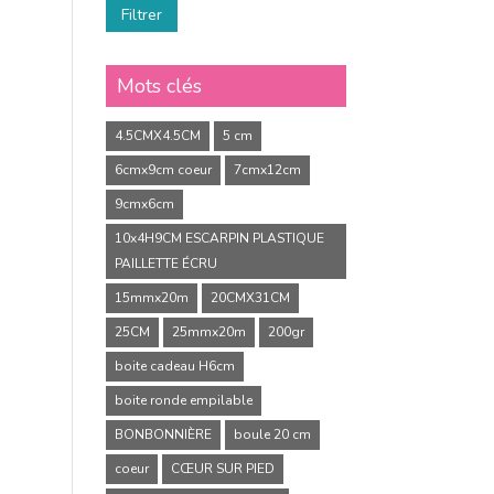
Filtrer
Mots clés
4.5CMX4.5CM
5 cm
6cmx9cm coeur
7cmx12cm
9cmx6cm
10x4H9CM ESCARPIN PLASTIQUE
PAILLETTE ÉCRU
15mmx20m
20CMX31CM
25CM
25mmx20m
200gr
boite cadeau H6cm
boite ronde empilable
BONBONNIÈRE
boule 20 cm
coeur
CŒUR SUR PIED