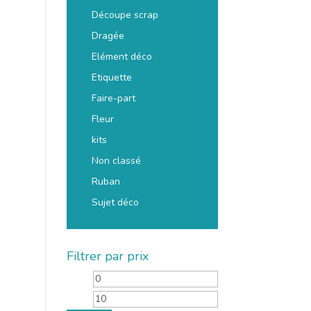
Découpe scrap
Dragée
Elément déco
Etiquette
Faire-part
Fleur
kits
Non classé
Ruban
Sujet déco
Filtrer par prix