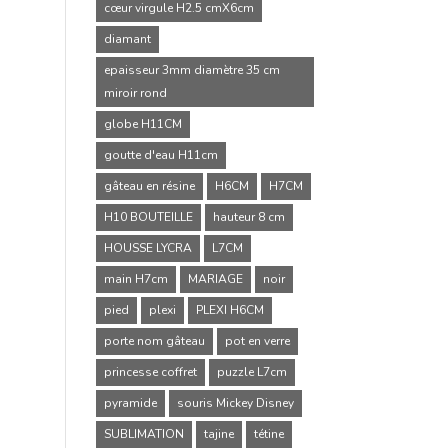
cœur virgule H2.5 cmX6cm
diamant
epaisseur 3mm diamètre 35 cm
miroir rond
globe H11CM
goutte d'eau H11cm
gâteau en résine
H6CM
H7CM
H10 BOUTEILLE
hauteur 8 cm
HOUSSE LYCRA
L7CM
main H7cm
MARIAGE
noir
pied
plexi
PLEXI H6CM
porte nom gâteau
pot en verre
princesse coffret
puzzle L7cm
pyramide
souris Mickey Disney
SUBLIMATION
tajine
tétine