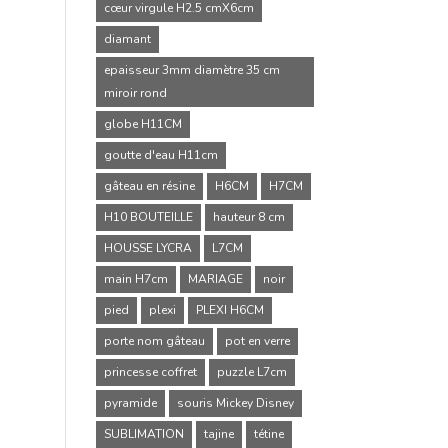
cœur virgule H2.5 cmX6cm
diamant
epaisseur 3mm diamètre 35 cm
miroir rond
globe H11CM
goutte d'eau H11cm
gâteau en résine
H6CM
H7CM
H10 BOUTEILLE
hauteur 8 cm
HOUSSE LYCRA
L7CM
main H7cm
MARIAGE
noir
pied
plexi
PLEXI H6CM
porte nom gâteau
pot en verre
princesse coffret
puzzle L7cm
pyramide
souris Mickey Disney
SUBLIMATION
tajine
tétine