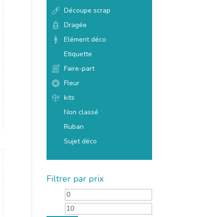
Découpe scrap
Dragée
Elément déco
Etiquette
Faire-part
Fleur
kits
Non classé
Ruban
Sujet déco
Filtrer par prix