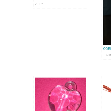
2.00
€
COE
1.60