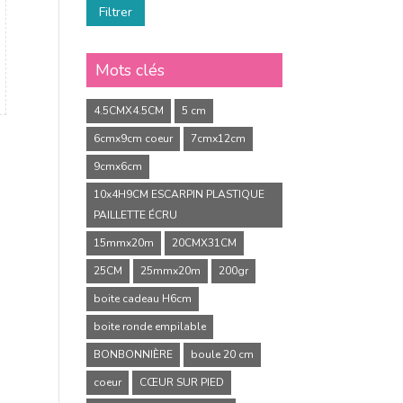
Filtrer
Mots clés
4.5CMX4.5CM
5 cm
6cmx9cm coeur
7cmx12cm
9cmx6cm
10x4H9CM ESCARPIN PLASTIQUE
PAILLETTE ÉCRU
15mmx20m
20CMX31CM
25CM
25mmx20m
200gr
boite cadeau H6cm
boite ronde empilable
BONBONNIÈRE
boule 20 cm
coeur
CŒUR SUR PIED