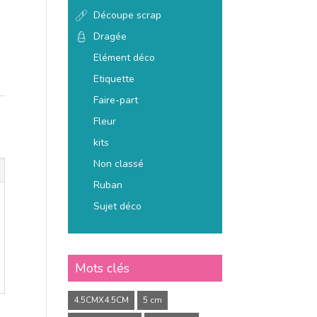
Découpe scrap
Dragée
Elément déco
Etiquette
Faire-part
Fleur
kits
Non classé
Ruban
Sujet déco
Mots clés
4.5CMX4.5CM
5 cm