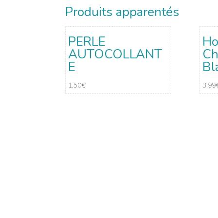
Produits apparentés
PERLE
Ho
AUTOCOLLANT
Ch
E
Bl
1.50
€
3.99