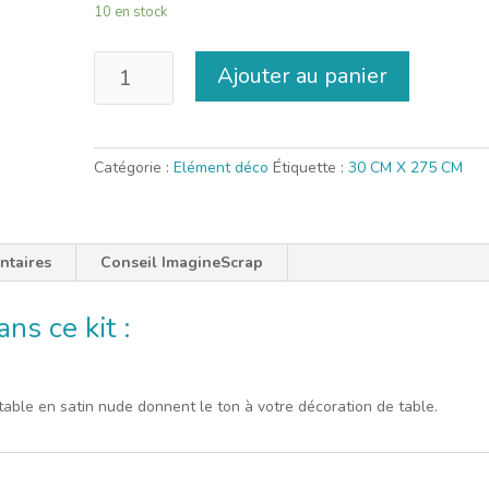
10 en stock
quantité
Ajouter au panier
de
Chemin
de
table
Catégorie :
Elément déco
Étiquette :
30 CM X 275 CM
satin
nude
ntaires
Conseil ImagineScrap
ns ce kit :
able en satin nude donnent le ton à votre décoration de table.