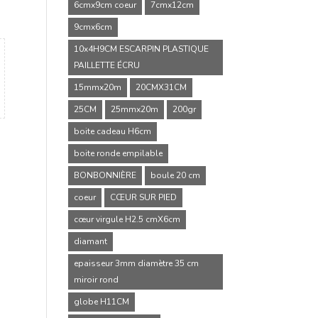
6cmx9cm coeur
7cmx12cm
9cmx6cm
10x4H9CM ESCARPIN PLASTIQUE
PAILLETTE ÉCRU
15mmx20m
20CMX31CM
25CM
25mmx20m
200gr
boite cadeau H6cm
boite ronde empilable
BONBONNIÈRE
boule 20 cm
coeur
CŒUR SUR PIED
cœur virgule H2.5 cmX6cm
diamant
epaisseur 3mm diamètre 35 cm
miroir rond
globe H11CM