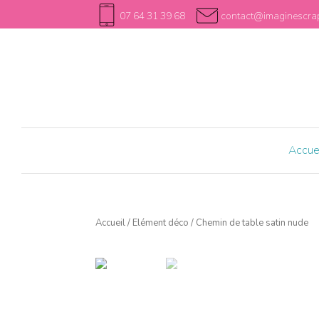
07 64 31 39 68
contact@imaginescrap
Accue
Accueil
/
Elément déco
/ Chemin de table satin nude