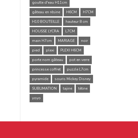
goutte d'eau H11cm
gâteau en résine
H6CM
H7CM
H10 BOUTEILLE
hauteur 8 cm
HOUSSE LYCRA
L7CM
main H7cm
MARIAGE
noir
pied
plexi
PLEXI H6CM
porte nom gâteau
pot en verre
princesse coffret
puzzle L7cm
pyramide
souris Mickey Disney
SUBLIMATION
tajine
tétine
yoyo