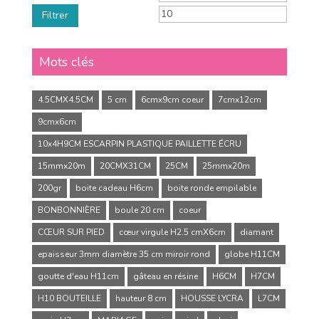
Filtrer
Mots clés
4.5CMX4.5CM
5 cm
6cmx9cm coeur
7cmx12cm
9cmx6cm
10x4H9CM ESCARPIN PLASTIQUE PAILLETTE ÉCRU
15mmx20m
20CMX31CM
25CM
25mmx20m
200gr
boite cadeau H6cm
boite ronde empilable
BONBONNIÈRE
boule 20 cm
coeur
CŒUR SUR PIED
cœur virgule H2.5 cmX6cm
diamant
epaisseur 3mm diamètre 35 cm miroir rond
globe H11CM
goutte d'eau H11cm
gâteau en résine
H6CM
H7CM
H10 BOUTEILLE
hauteur 8 cm
HOUSSE LYCRA
L7CM