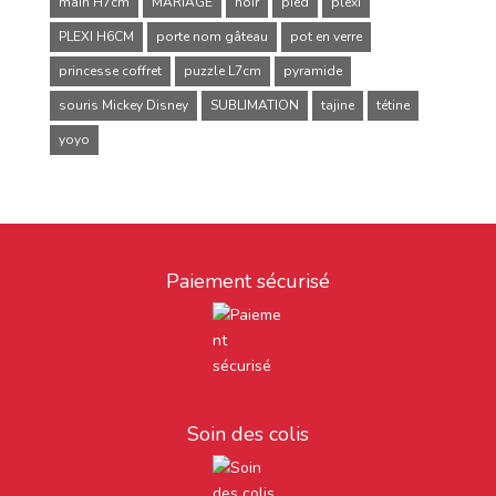
main H7cm
MARIAGE
noir
pied
plexi
PLEXI H6CM
porte nom gâteau
pot en verre
princesse coffret
puzzle L7cm
pyramide
souris Mickey Disney
SUBLIMATION
tajine
tétine
yoyo
Paiement sécurisé
Soin des colis