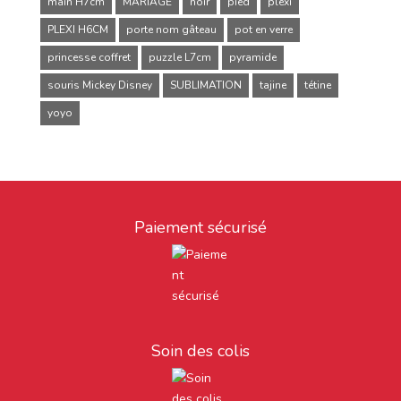
main H7cm
MARIAGE
noir
pied
plexi
PLEXI H6CM
porte nom gâteau
pot en verre
princesse coffret
puzzle L7cm
pyramide
souris Mickey Disney
SUBLIMATION
tajine
tétine
yoyo
Paiement sécurisé
Soin des colis