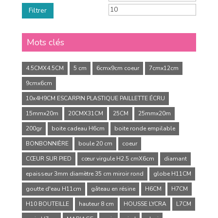
Filtrer
Mots clés
4.5CMX4.5CM
5 cm
6cmx9cm coeur
7cmx12cm
9cmx6cm
10x4H9CM ESCARPIN PLASTIQUE PAILLETTE ÉCRU
15mmx20m
20CMX31CM
25CM
25mmx20m
200gr
boite cadeau H6cm
boite ronde empilable
BONBONNIÈRE
boule 20 cm
coeur
CŒUR SUR PIED
cœur virgule H2.5 cmX6cm
diamant
epaisseur 3mm diamètre 35 cm miroir rond
globe H11CM
goutte d'eau H11cm
gâteau en résine
H6CM
H7CM
H10 BOUTEILLE
hauteur 8 cm
HOUSSE LYCRA
L7CM