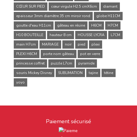
CŒUR SUR PIED
cœur virgule H2.5 cmX6cm
diamant
epaisseur 3mm diamètre 35 cm miroir rond
globe H11CM
goutte d'eau H11cm
gâteau en résine
H6CM
H7CM
H10 BOUTEILLE
hauteur 8 cm
HOUSSE LYCRA
L7CM
main H7cm
MARIAGE
noir
pied
plexi
PLEXI H6CM
porte nom gâteau
pot en verre
princesse coffret
puzzle L7cm
pyramide
souris Mickey Disney
SUBLIMATION
tajine
tétine
yoyo
Paiement sécurisé