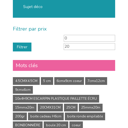
Sujet déco
Filtrer par prix
Filtrer
Mots clés
4.5CMX4.5CM
5 cm
6cmx9cm coeur
7cmx12cm
9cmx6cm
10x4H9CM ESCARPIN PLASTIQUE PAILLETTE ÉCRU
15mmx20m
20CMX31CM
25CM
25mmx20m
200gr
boite cadeau H6cm
boite ronde empilable
BONBONNIÈRE
boule 20 cm
coeur