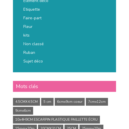
Elément déco
Etiquette
Faire-part
Fleur
kits
Non classé
Ruban
Sujet déco
Mots clés
4.5CMX4.5CM
5 cm
6cmx9cm coeur
7cmx12cm
9cmx6cm
10x4H9CM ESCARPIN PLASTIQUE PAILLETTE ÉCRU
15mmx20m
20CMX31CM
25CM
25mmx20m