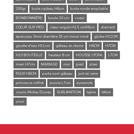
200gr
boite cadeau H6cm
boite ronde empilable
BONBONNIÈRE
boule 20 cm
coeur
CŒUR SUR PIED
cœur virgule H2.5 cmX6cm
diamant
epaisseur 3mm diamètre 35 cm miroir rond
globe H11CM
goutte d'eau H11cm
gâteau en résine
H6CM
H7CM
H10 BOUTEILLE
hauteur 8 cm
HOUSSE LYCRA
L7CM
main H7cm
MARIAGE
noir
pied
plexi
PLEXI H6CM
porte nom gâteau
pot en verre
princesse coffret
puzzle L7cm
pyramide
souris Mickey Disney
SUBLIMATION
tajine
tétine
yoyo