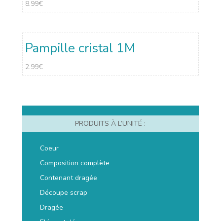
8.99
€
Pampille cristal 1M
2.99
€
PRODUITS À L’UNITÉ :
Coeur
Composition complète
Contenant dragée
Découpe scrap
Dragée