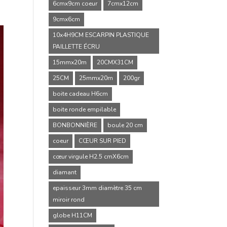
6cmx9cm coeur
7cmx12cm
9cmx6cm
10x4H9CM ESCARPIN PLASTIQUE
PAILLETTE ÉCRU
15mmx20m
20CMX31CM
25CM
25mmx20m
200gr
boite cadeau H6cm
boite ronde empilable
BONBONNIÈRE
boule 20 cm
coeur
CŒUR SUR PIED
cœur virgule H2.5 cmX6cm
diamant
epaisseur 3mm diamètre 35 cm
miroir rond
globe H11CM