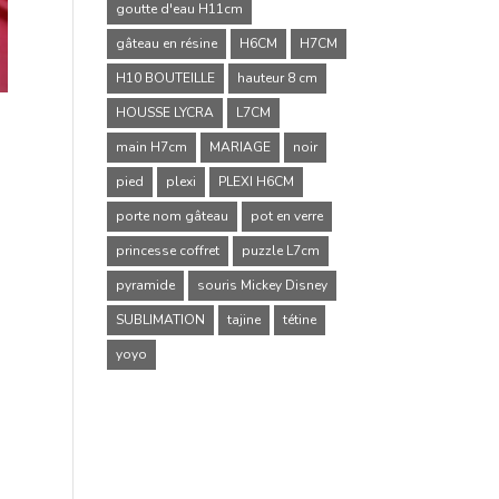
goutte d'eau H11cm
gâteau en résine
H6CM
H7CM
H10 BOUTEILLE
hauteur 8 cm
HOUSSE LYCRA
L7CM
main H7cm
MARIAGE
noir
pied
plexi
PLEXI H6CM
porte nom gâteau
pot en verre
princesse coffret
puzzle L7cm
pyramide
souris Mickey Disney
SUBLIMATION
tajine
tétine
yoyo