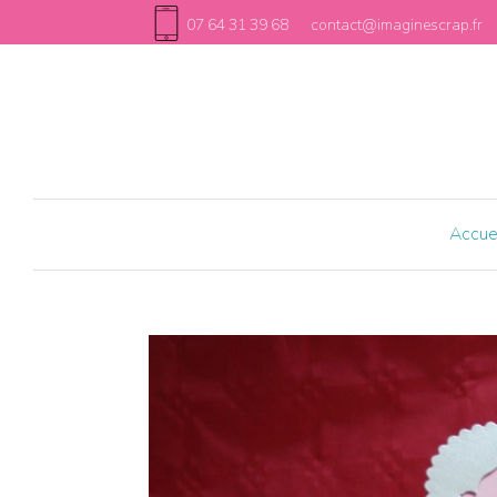
07 64 31 39 68
contact@imaginescrap.fr
Accue