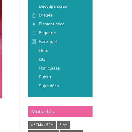
Découpe scrap
Dragée
Elément déco
Etiquette
Faire-part
Fleur
kits
Non classé
Ruban
Sujet déco
Mots clés
4.5CMX4.5CM
5 cm